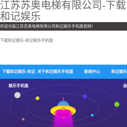
江苏苏奥电梯有限公司-下载
和记娱乐
欢迎光临江苏苏奥电梯有限公司和记娱乐手机版官网！
下载和记娱乐-和记娱乐手机版
下载和记娱乐-和记
关于和记娱乐手机版
新闻中心
和记娱乐
娱乐手机版
品