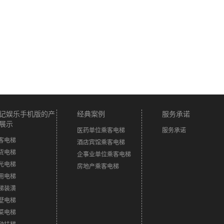
记娱乐手机版的产
经典案例
服务承诺
展示
医药单位乘客电梯
服务承诺
客电梯
酒店宾馆乘客电梯
货电梯
企事业单位乘客电梯
光电梯
房地产乘客电梯
用电梯
梯装潢
墅电梯
菜电梯