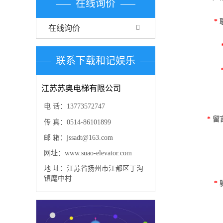
在线询价
*
在线询价
联系下载和记娱乐
江苏苏奥电梯有限公司
电 话：13773572747
*
留
传 真：0514-86101899
邮 箱：
jssadt@163.com
网址：www.suao-elevator.com
地 址：江苏省扬州市江都区丁沟
镇麾中村
*