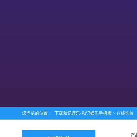
您当前的位置 ：
下载和记娱乐-和记娱乐手机版
> 在线询价
产