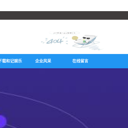
下载和记娱乐
企业风采
在线留言